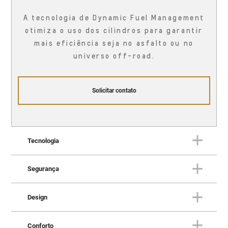
A tecnologia de Dynamic Fuel Management
otimiza o uso dos cilindros para garantir
mais eficiência seja no asfalto ou no
universo off-road.
Solicitar contato
Tecnologia
Segurança
TECNOLOGIA
Uma fortaleza conectada à vida
Design
real
SEGURANÇA
Proteção em todas as direções
Conforto